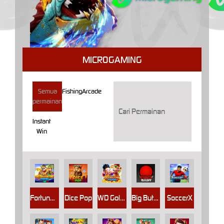
MICROGAMING
Semua
Fishing
Arcade
permainan
Instant
Win
Fortune Fishing
Dice Pop
WD Golden Fuwa Fishing
Big Button Bash
SoccerX