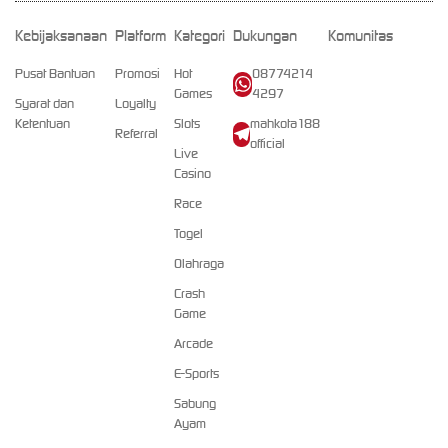
Kebijaksanaan
Platform
Kategori
Dukungan
Komunitas
Pusat Bantuan
Promosi
Hot
08774214
Games
4297
Syarat dan
Loyalty
Ketentuan
Slots
mahkota188
Referral
official
Live
Casino
Race
Togel
Olahraga
Crash
Game
Arcade
E-Sports
Sabung
Ayam