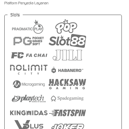
Platform Penyedia Layanan
Slots