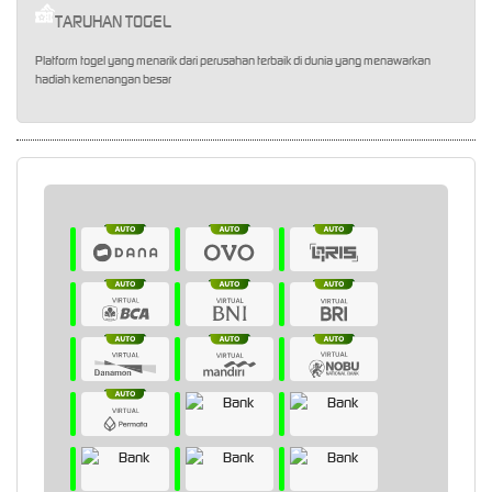
TARUHAN TOGEL
Platform togel yang menarik dari perusahan terbaik di dunia yang menawarkan
hadiah kemenangan besar