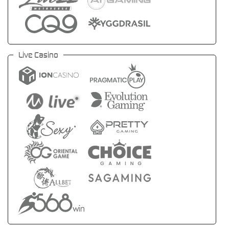
Live Casino